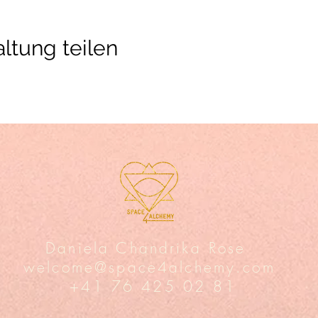
ltung teilen
Daniela Chandrika Rose
welcome@space4alchemy.com
+41 76 425 02 81