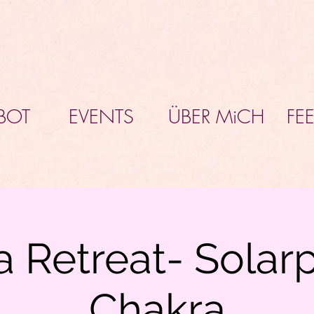
BOT
EVENTS
ÜBER MiCH
FE
a Retreat- Solar
Chakra