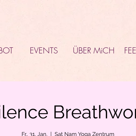
BOT
EVENTS
ÜBER MiCH
FE
ilence Breathwo
Fr., 31. Jan.
  |  
Sat Nam Yoga Zentrum