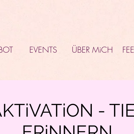
BOT
EVENTS
ÜBER MiCH
FE
KTiVATiON - TI
ERiNNERN