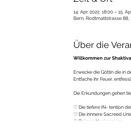
14. Apr. 2022, 18:00 – 15. Ap
Bern, Rodtmattstrasse 88,
Über die Vera
Willkommen zur Shaktiva
Erwecke die Göttin die in
Entfache ihr Feuer, entfess
Die Erkundungen gehen tief
♡ Die tiefere IN- tention d
♡ Die innnere Sacreed Un
♡ Deinem Yoniversum
♡ Das Lied deiner Womb 