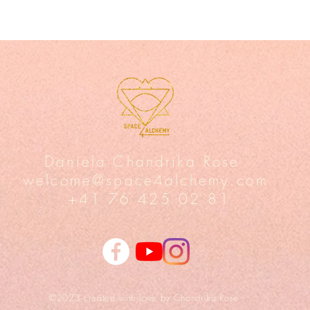
Genie
sich Liebe
gkeit
----—<<
8.00- 22.00
neuen Mond und einem Neumond- Intentionsritual
Daniela Chandrika Rose
welcome@space4alchemy.com
+41 76 425 02 81
egt), Rodtmattstrasse 88, 3014 Bern.
​©2023 created
with Love by Chandrika Rose
mierende Reise in die Aktivierung deiner Shakti Kraft und das e