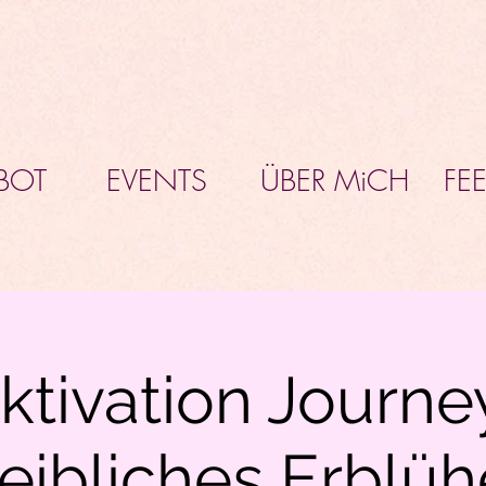
BOT
EVENTS
ÜBER MiCH
FE
ktivation Journey 
ibliches Erblü