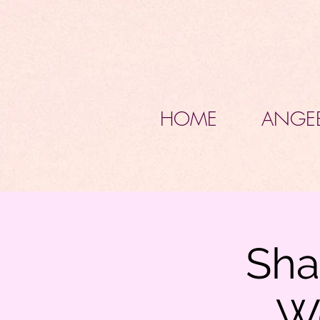
HOME
ANGE
Sha
We