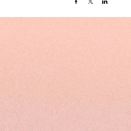
In jeder Schwäche wohnt 
In jedem Schmerz verbirgt 
In jeder Starre die Lebendi
>>—----⟣⟐⫷⩥⨳ ♡ ⨳⩤⫸⟐⟢
WANN:
Jeden 2. Donnerstag von 1
31. März Beginn mit dem 
14./ 28. April
12./ 26. Mai
9./ 23. Juni
WO: Raum8 (ehem. Raumbew
STRUKTUR:
Dies ist eine tief transfor