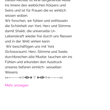
Dieses Retreat ist eine tiefgehende Reise 
ins Innere des weiblichen Körpers und 
Seins und ist für Frauen die es wirklich 
wissen wollen.
Wir forschen, wir fühlen und entfesseln 
die Schönheit von Yoni, Herz und Stimme 
damit Shakti, die universelle Ur- 
Lebenskraft wieder frei durch uns fliessen 
und in der Welt wirken kann.
 Wir beschäftigen uns mit Yoni 
(Schossraum), Herz, Stimme und Seele, 
durchbrechen alte Muster, tauchen ein ins 
Fühlen und erkunden den Ausdruck 
unseres tieferen sinnlich- sexuellen 
Wesens.
>>—-----⟣⟐⫷⩥⨳ ♡ ⨳⩤⫸⟐⟢--——<<
Mehr anzeigen