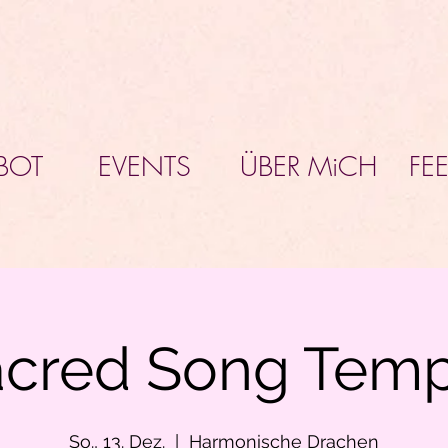
BOT
EVENTS
ÜBER MiCH
FE
acred Song Temp
So., 13. Dez.
  |  
Harmonische Drachen