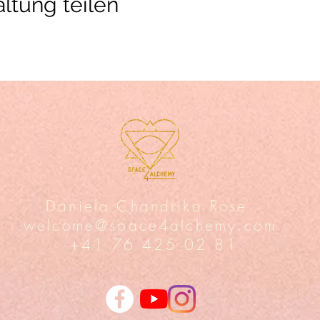
ltung teilen
Daniela Chandrika Rose
welcome@space4alchemy.com
+41 76 425 02 81