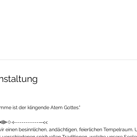
nstaltung
mme ist der klingende Atem Gottes."
⩤⫸⟐⟢-----------—<<
ir einen besinnlichen, andächtigen, feierlichen Tempelraum. Un
 verschiedenen spirituellen Traditionen, welche unsere Seele