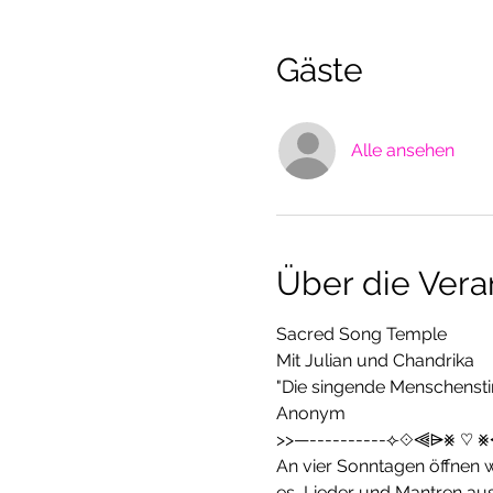
Gäste
Alle ansehen
Über die Vera
Sacred Song Temple
Mit Julian und Chandrika
"Die singende Menschensti
Anonym
>>—----------⟣⟐⫷⩥⨳ ♡ ⨳
An vier Sonntagen öffnen w
es, Lieder und Mantren aus