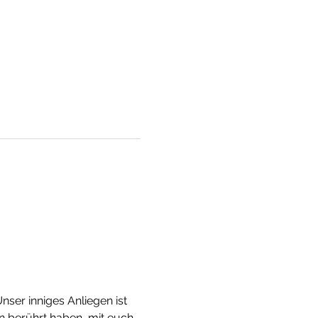
ser inniges Anliegen ist 
n berührt haben, mit euch 