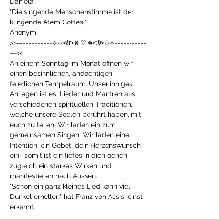
Daniela
"Die singende Menschenstimme ist der 
klingende Atem Gottes."
Anonym
>>—----------⟣⟐⫷⩥⨳ ♡ ⨳⩤⫸⟐⟢-----------
—<<
An einem Sonntag im Monat öffnen wir 
einen besinnlichen, andächtigen, 
feierlichen Tempelraum. Unser inniges 
Anliegen ist es, Lieder und Mantren aus 
verschiedenen spirituellen Traditionen, 
welche unsere Seelen berührt haben, mit 
euch zu teilen. Wir laden ein zum 
gemeinsamen Singen. Wir laden eine 
Intention, ein Gebet, dein Herzenswunsch 
ein,  somit ist ein tiefes in dich gehen 
zugleich ein starkes Wirken und 
manifestieren nach Aussen.
"Schon ein ganz kleines Lied kann viel 
Dunkel erhellen" hat Franz von Assisi einst 
erkannt.