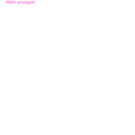
Mehr anzeigen
Diese Veranstaltung teilen
Daniela Chandrika Rose
welcome@space4alchemy.com
+41 76 425 02 81