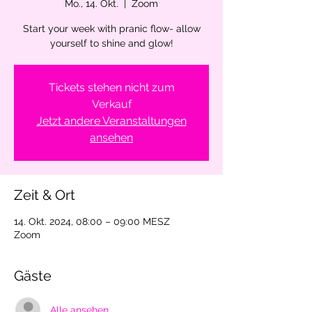
Mo., 14. Okt.
  |  
Zoom
Start your week with pranic flow- allow
yourself to shine and glow!
Tickets stehen nicht zum
Verkauf
Jetzt andere Veranstaltungen
ansehen
Zeit & Ort
14. Okt. 2024, 08:00 – 09:00 MESZ
Zoom
Gäste
Alle ansehen