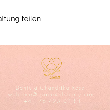
ltung teilen
Daniela Chandrika Rose
welcome@space4alchemy.com
+41 76 425 02 81