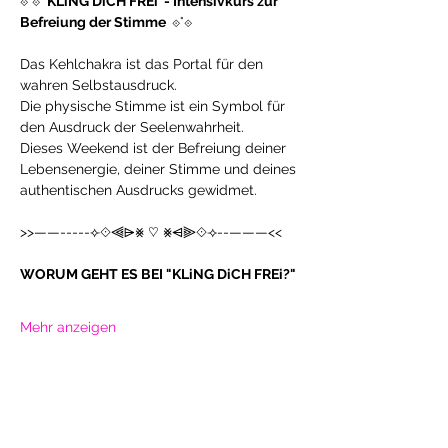
⟐°⟐ 
 KLiNG DiCH FREi  - Intensivkurs zur 
Befreiung der Stimme  
⟐°⟐
Das Kehlchakra ist das Portal für den 
wahren Selbstausdruck. 
Die physische Stimme ist ein Symbol für 
den Ausdruck der Seelenwahrheit.
Dieses Weekend ist der Befreiung deiner 
Lebensenergie, deiner Stimme und deines 
authentischen Ausdrucks gewidmet. 
>>——-----⟣⟐⫷⩥⨳ ♡ ⨳⩤⫸⟐⟢--———<<
WORUM GEHT ES BEI "KLiNG DiCH FREi?"
Mehr anzeigen
Diese Veranstaltung teilen